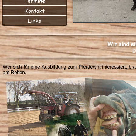
Termine
Kontakt
Links
Wir sind e
D
Wer sich für eine Ausbildung zum Pferdewirt interessiert, br
am Reiten.