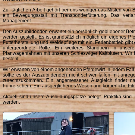
Zur täglichen Arbeit gehört bei uns weniger das Misten von
ein Bewegungsstall mit Transponderfütterung. Das verl
Management.
Den Auszubildenden erwartet ein persönlich gebliebener Betr
werden gestellt. Es ist grundsätzlich möglich ein eigenes Pf
Futterherstellung und Weidepflege mit ein. Ferienbetrieb gibt 
untergeordnete Rolle. Ein weiteres Standbein in unser
Planwagenfahrten mit unseren Schleswiger Kaltblütern. Wir 
besteht.
Wir erwarten von einem angehenden Pferdewirt in jedem Fall
sollte es der Auszubildenden nicht schwer fallen mit unr
zurechtzukommen. Ein angemessener Ausgleich findet nat
Führerschein. Ein ausgeglichenes Wesen und körperliche Fitne
Aktuell sind unsere Ausbildungsplätze belegt. Praktika sin
werden.